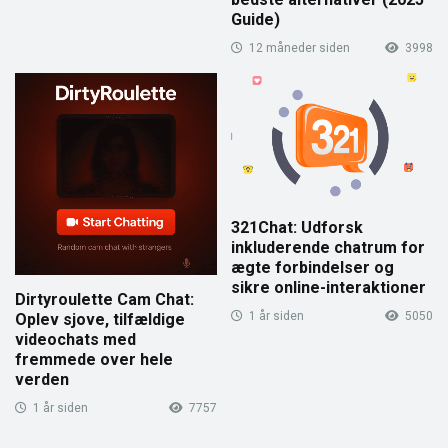
Guide)
12 måneder siden
3998
321Chat: Udforsk
inkluderende chatrum for
ægte forbindelser og
sikre online-interaktioner
Dirtyroulette Cam Chat:
1 år siden
5050
Oplev sjove, tilfældige
videochats med
fremmede over hele
verden
1 år siden
7757