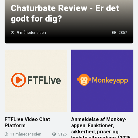
Chaturbate Review - Er det
godt for dig?
9 måneder siden
2857
FTFLive Video Chat
Anmeldelse af Monkey-
Platform
appen: Funktioner,
sikkerhed, priser og
11 måneder siden
5126
bedste alternativer (2025