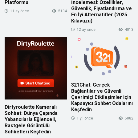
Platformu
İncelemesi: Özellikler,
Güvenlik, Fiyatlandırma ve
11 ay önce
5134
En İyi Alternatifler (2025
Kılavuzu)
12 ay önce
4013
321Chat: Gerçek
Bağlantılar ve Güvenli
Çevrimiçi Etkileşimler için
Kapsayıcı Sohbet Odalarını
Dirtyroulette Kameralı
Keşfedin
Sohbet: Dünya Çapında
1 yıl önce
5082
Yabancılarla Eğlenceli,
Rastgele Görüntülü
Sohbetleri Keşfedin