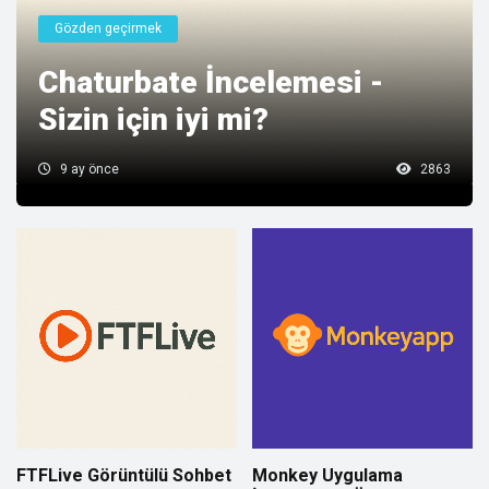
Gözden geçirmek
Chaturbate İncelemesi -
Sizin için iyi mi?
9 ay önce
2863
FTFLive Görüntülü Sohbet
Monkey Uygulama