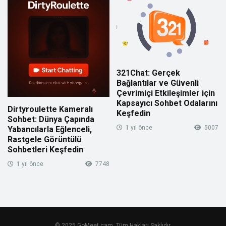
321Chat: Gerçek
Bağlantılar ve Güvenli
Çevrimiçi Etkileşimler için
Kapsayıcı Sohbet Odalarını
Dirtyroulette Kameralı
Keşfedin
Sohbet: Dünya Çapında
1 yıl önce
5007
Yabancılarla Eğlenceli,
Rastgele Görüntülü
Sohbetleri Keşfedin
1 yıl önce
7748
© 2025 GoMeet.cam. Tüm Hakları Saklıdır.