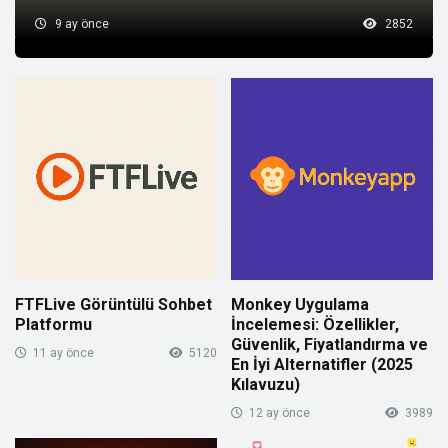
9 ay önce
2852
FTFLive Görüntülü Sohbet
Monkey Uygulama
Platformu
İncelemesi: Özellikler,
Güvenlik, Fiyatlandırma ve
11 ay önce
5120
En İyi Alternatifler (2025
Kılavuzu)
12 ay önce
3989