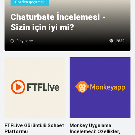
Gözden geçirmek
Chaturbate İncelemesi -
Sizin için iyi mi?
9 ay önce
2839
FTFLive Görüntülü Sohbet
Monkey Uygulama
Platformu
İncelemesi: Özellikler,