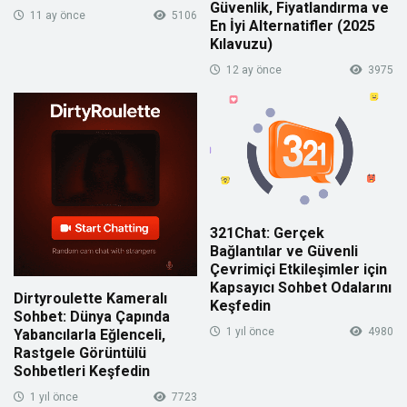
Güvenlik, Fiyatlandırma ve
11 ay önce
5106
En İyi Alternatifler (2025
Kılavuzu)
12 ay önce
3975
321Chat: Gerçek
Bağlantılar ve Güvenli
Çevrimiçi Etkileşimler için
Kapsayıcı Sohbet Odalarını
Dirtyroulette Kameralı
Keşfedin
Sohbet: Dünya Çapında
1 yıl önce
4980
Yabancılarla Eğlenceli,
Rastgele Görüntülü
Sohbetleri Keşfedin
1 yıl önce
7723