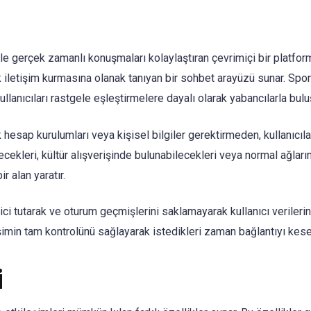
rle gerçek zamanlı konuşmaları kolaylaştıran çevrimiçi bir platfor
k iletişim kurmasına olanak tanıyan bir sohbet arayüzü sunar. Spo
ullanıcıları rastgele eşleştirmelere dayalı olarak yabancılarla buluş
 hesap kurulumları veya kişisel bilgiler gerektirmeden, kullanıcıl
bilecekleri, kültür alışverişinde bulunabilecekleri veya normal ağlar
r alan yaratır.
çici tutarak ve oturum geçmişlerini saklamayarak kullanıcı verilerin
eşimin tam kontrolünü sağlayarak istedikleri zaman bağlantıyı keseb
i