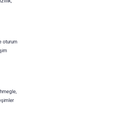
lilik,
ve oturum
işim
 Uhmegle,
eşimler