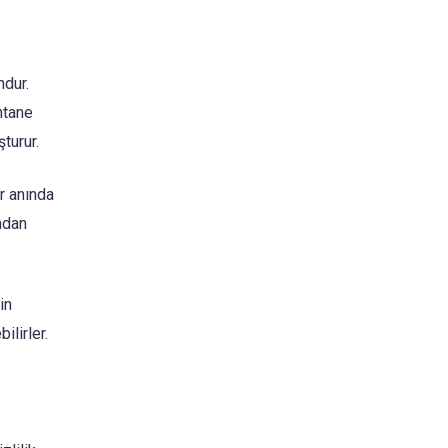
mdur.
ntane
turur.
ar anında
ından
in
ilirler.