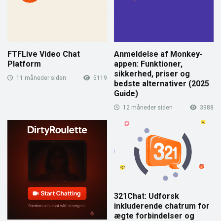
FTFLive Video Chat
Anmeldelse af Monkey-
Platform
appen: Funktioner,
sikkerhed, priser og
11 måneder siden
5119
bedste alternativer (2025
Guide)
12 måneder siden
3988
321Chat: Udforsk
inkluderende chatrum for
ægte forbindelser og