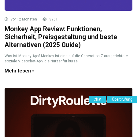
vor 12 Monaten
3961
Monkey App Review: Funktionen,
Sicherheit, Preisgestaltung und beste
Alternativen (2025 Guide)
Was ist Monkey App? Monkey ist eine auf die Generation Z ausgerichtete
soziale Videochat-App, die Nutzer für kurze, ...
Mehr lesen »
Chat
Überprüfung