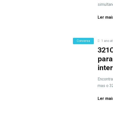
simultan
Ler mai
Conversa
1 ano at
321C
para
inte
Encontra
mas o 32
Ler mai