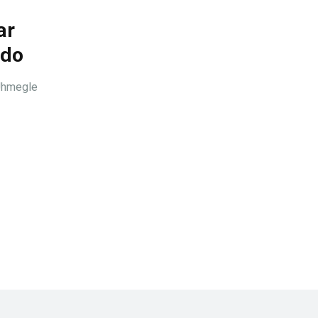
ar
ndo
Uhmegle