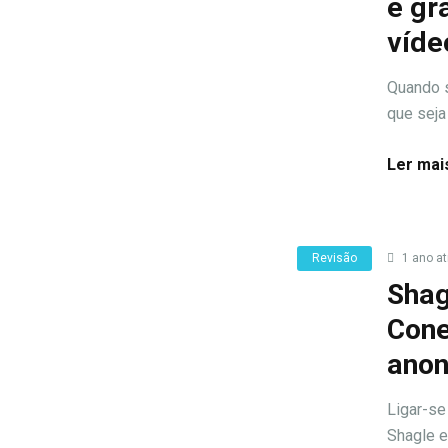
e gr
víde
Quando s
que seja 
Ler mai
Revisão
1 ano at
Shag
Cone
ano
Ligar-se
Shagle e