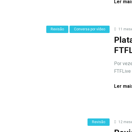
Ler mai
Revisão
Conversa por vídeo
11 mese
Plat
FTFL
Por vez
FTFLive 
Ler mai
Revisão
12 mese