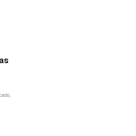
vas
cado,