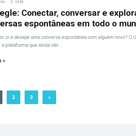
rás
6346
gle: Conectar, conversar e explor
ersas espontâneas em todo o mu
or si a desejar uma conversa espontânea com alguém novo? O 
 a plataforma que ainda não ...
s »
2
3
»