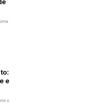
de
forma
to:
e e
como o