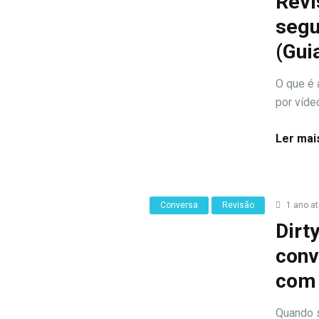
Revi
segu
(Gui
O que é 
por víde
Ler mai
Conversa
Revisão
1 ano at
Dirt
conv
com 
Quando s