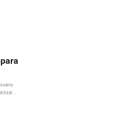
 para
ssário
lizar ...