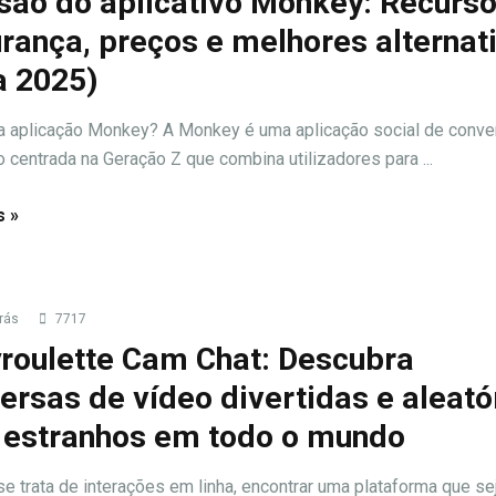
são do aplicativo Monkey: Recurso
rança, preços e melhores alternat
a 2025)
a aplicação Monkey? A Monkey é uma aplicação social de conv
o centrada na Geração Z que combina utilizadores para ...
s »
rás
7717
yroulette Cam Chat: Descubra
ersas de vídeo divertidas e aleató
estranhos em todo o mundo
e trata de interações em linha, encontrar uma plataforma que se