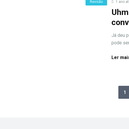
Revisão
1 ano at
Uhme
conv
Já deu p
pode ser
Ler mai
1