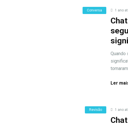
Conversa
1 ano at
Chat
segu
sign
Quando s
signific
tornaram-
Ler mai
Revisão
1 ano at
Chat