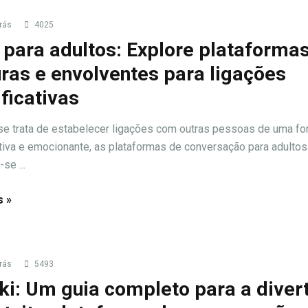
rás
4025
 para adultos: Explore plataforma
ras e envolventes para ligações
ificativas
e trata de estabelecer ligações com outras pessoas de uma f
ativa e emocionante, as plataformas de conversação para adultos
se ...
s »
rás
5493
ki: Um guia completo para a diver