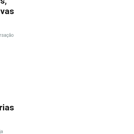
s,
ivas
ersação
rias
ja