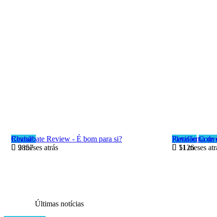
Revisão
Chaturbate Review - É bom para si?
Revisão
Plataforma de
Conve
9 meses atrás
2857
11 meses atr
5126
Últimas notícias