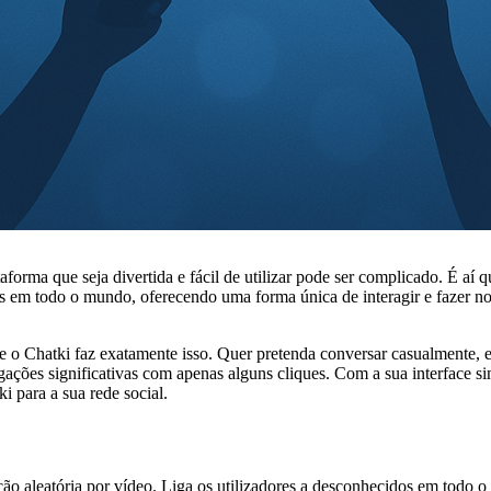
orma que seja divertida e fácil de utilizar pode ser complicado. É aí q
s em todo o mundo, oferecendo uma forma única de interagir e fazer n
 o Chatki faz exatamente isso. Quer pretenda conversar casualmente, e
igações significativas com apenas alguns cliques. Com a sua interface s
i para a sua rede social.
o aleatória por vídeo. Liga os utilizadores a desconhecidos em todo 