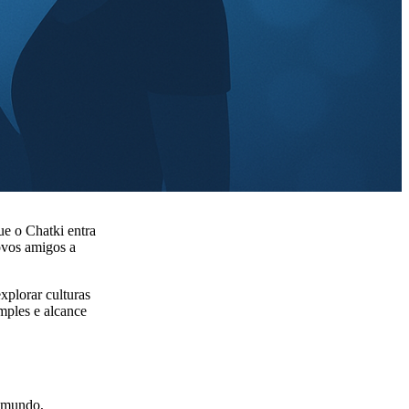
ue o Chatki entra
ovos amigos a
xplorar culturas
imples e alcance
o mundo,