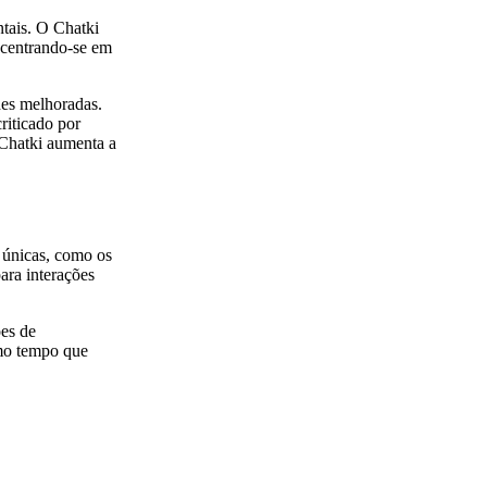
ntais. O Chatki
, centrando-se em
des melhoradas.
riticado por
 Chatki aumenta a
s únicas, como os
para interações
ões de
smo tempo que