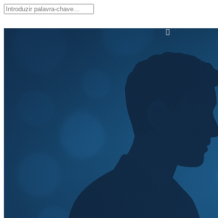
GoMeet
Início