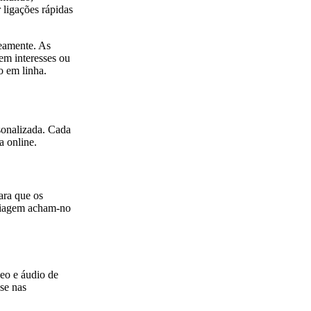
 ligações rápidas
neamente. As
 em interesses ou
o em linha.
sonalizada. Cada
a online.
ara que os
 viagem acham-no
eo e áudio de
se nas