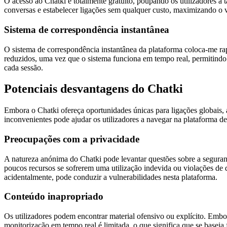
O acesso ao Chatki é totalmente gratuito, poupando os utilizadores a 
conversas e estabelecer ligações sem qualquer custo, maximizando o v
Sistema de correspondência instantânea
O sistema de correspondência instantânea da plataforma coloca-me r
reduzidos, uma vez que o sistema funciona em tempo real, permitindo 
cada sessão.
Potenciais desvantagens do Chatki
Embora o Chatki ofereça oportunidades únicas para ligações globais, 
inconvenientes pode ajudar os utilizadores a navegar na plataforma de
Preocupações com a privacidade
A natureza anónima do Chatki pode levantar questões sobre a seguran
poucos recursos se sofrerem uma utilização indevida ou violações de 
acidentalmente, pode conduzir a vulnerabilidades nesta plataforma.
Conteúdo inapropriado
Os utilizadores podem encontrar material ofensivo ou explícito. Emb
monitorização em tempo real é limitada, o que significa que se baseia 