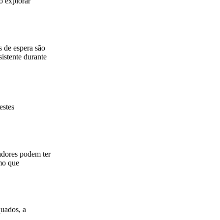
o explorar
 de espera são
istente durante
estes
adores podem ter
smo que
quados, a
.