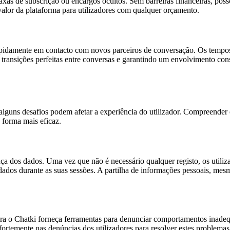
taxas de subscrição ou encargos ocultos. Sem barreiras financeiras, poss
alor da plataforma para utilizadores com qualquer orçamento.
apidamente em contacto com novos parceiros de conversação. Os tempos
transições perfeitas entre conversas e garantindo um envolvimento cons
alguns desafios podem afetar a experiência do utilizador. Compreender 
 forma mais eficaz.
ça dos dados. Uma vez que não é necessário qualquer registo, os utiliz
dados durante as suas sessões. A partilha de informações pessoais, me
ora o Chatki forneça ferramentas para denunciar comportamentos inade
fortemente nas denúncias dos utilizadores para resolver estes problemas