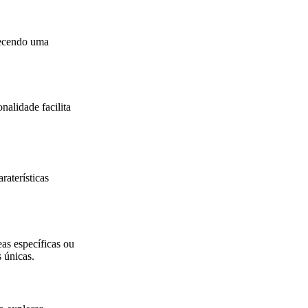
recendo uma
nalidade facilita
raterísticas
eas específicas ou
s únicas.