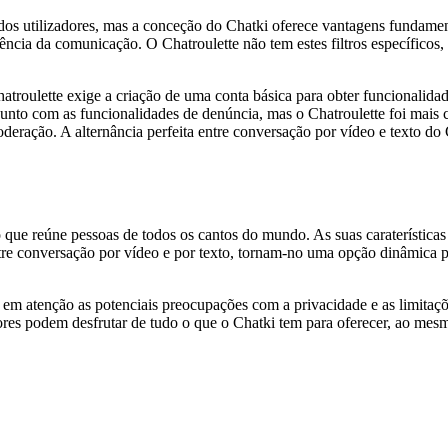
 dos utilizadores, mas a conceção do Chatki oferece vantagens fundame
ciência da comunicação. O Chatroulette não tem estes filtros específicos
atroulette exige a criação de uma conta básica para obter funcionalida
to com as funcionalidades de denúncia, mas o Chatroulette foi mais c
eração. A alternância perfeita entre conversação por vídeo e texto do
o que reúne pessoas de todos os cantos do mundo. As suas caraterística
a entre conversação por vídeo e por texto, tornam-no uma opção dinâmica 
r em atenção as potenciais preocupações com a privacidade e as limitaç
dores podem desfrutar de tudo o que o Chatki tem para oferecer, ao me