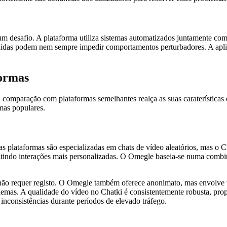
m desafio. A plataforma utiliza sistemas automatizados juntamente co
edidas podem nem sempre impedir comportamentos perturbadores. A apl
formas
comparação com plataformas semelhantes realça as suas caraterísticas 
rmas populares.
s plataformas são especializadas em chats de vídeo aleatórios, mas o Ch
rmitindo interações mais personalizadas. O Omegle baseia-se numa comb
ue não requer registo. O Omegle também oferece anonimato, mas envolve 
mas. A qualidade do vídeo no Chatki é consistentemente robusta, pr
nconsistências durante períodos de elevado tráfego.