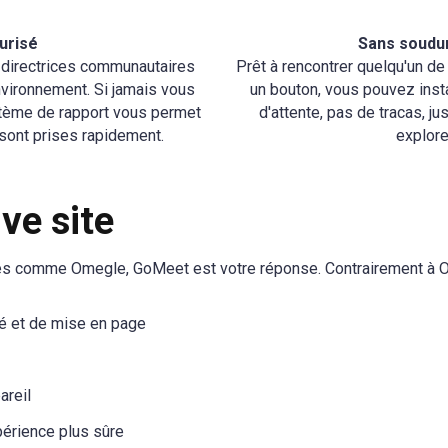
urisé
Sans soudur
s directrices communautaires
Prêt à rencontrer quelqu'un d
environnement. Si jamais vous
un bouton, vous pouvez inst
stème de rapport vous permet
d'attente, pas de tracas, jus
sont prises rapidement.
explore
ive
site
ites comme
Omegle, GoMeet est votre réponse. Contrairement à O
té et de mise en page
areil
périence plus sûre