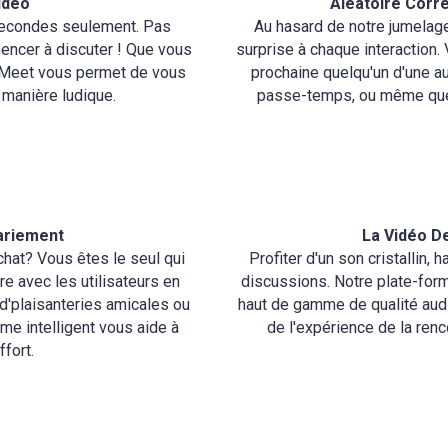
idéo
Aléatoire Corre
secondes seulement. Pas
Au hasard de notre jumelage
mmencer à discuter ! Que vous
surprise à chaque interaction.
GoMeet vous permet de vous
prochaine quelqu'un d'une au
 manière ludique.
passe-temps, ou même quelq
ariement
La Vidéo D
chat? Vous êtes le seul qui
Profiter d'un son cristallin,
e avec les utilisateurs en
discussions. Notre plate-form
 d'plaisanteries amicales ou
haut de gamme de qualité audi
me intelligent vous aide à
de l'expérience de la ren
fort.