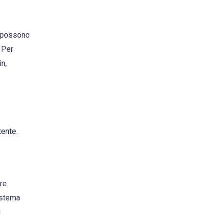
ti possono
. Per
n,
tente.
ere
sistema
i