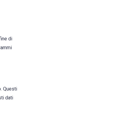
fine di
grammi
o. Questi
ti dati