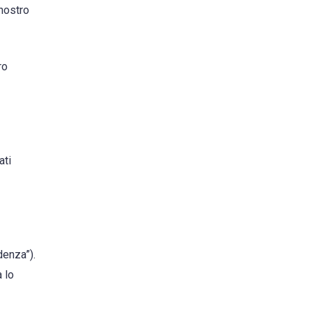
 nostro
ro
ati
denza”).
 lo