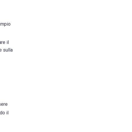
sempio
re il
e sulla
sere
do il