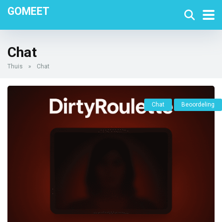
GOMEET
Chat
Thuis
»
Chat
Chat
Beoordeling