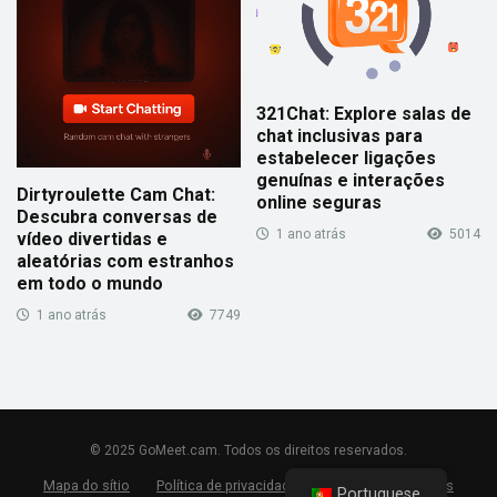
321Chat: Explore salas de
chat inclusivas para
estabelecer ligações
genuínas e interações
Dirtyroulette Cam Chat:
online seguras
Descubra conversas de
1 ano atrás
5014
vídeo divertidas e
aleatórias com estranhos
em todo o mundo
1 ano atrás
7749
© 2025 GoMeet.cam. Todos os direitos reservados.
Mapa do sítio
Política de privacidade
Termos e condições
Portuguese