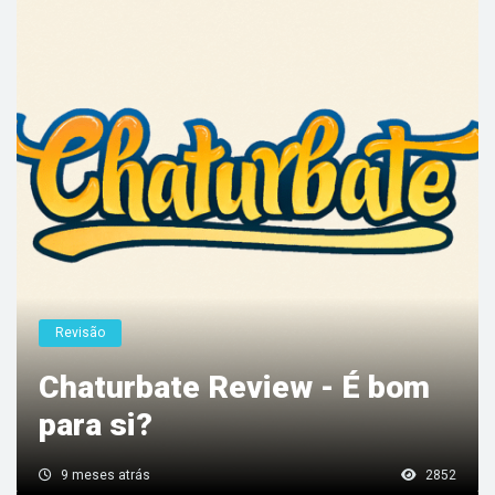
Revisão
Chaturbate Review - É bom
para si?
9 meses atrás
2852