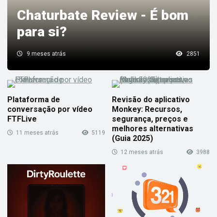
Chaturbate Review - É bom
para si?
9 meses atrás
2851
Plataforma de
Revisão do aplicativo
conversação por vídeo
Monkey: Recursos,
FTFLive
segurança, preços e
melhores alternativas
11 meses atrás
5119
(Guia 2025)
12 meses atrás
3988