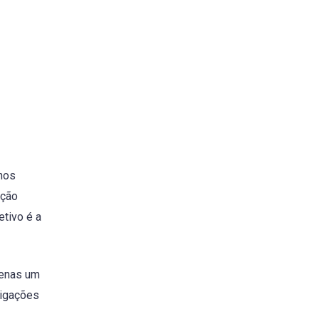
nos
ação
tivo é a
penas um
ligações