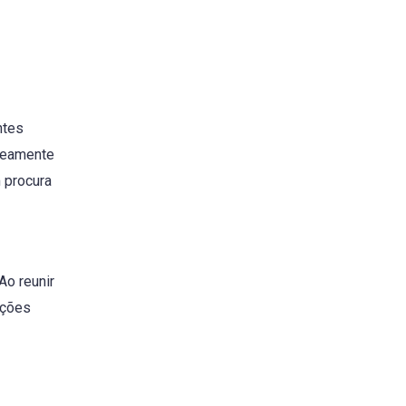
ntes
aneamente
 procura
Ao reunir
ações