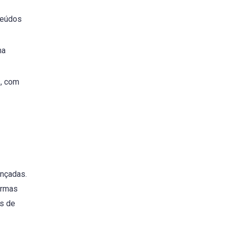
teúdos
ma
s, com
ançadas.
ormas
as de