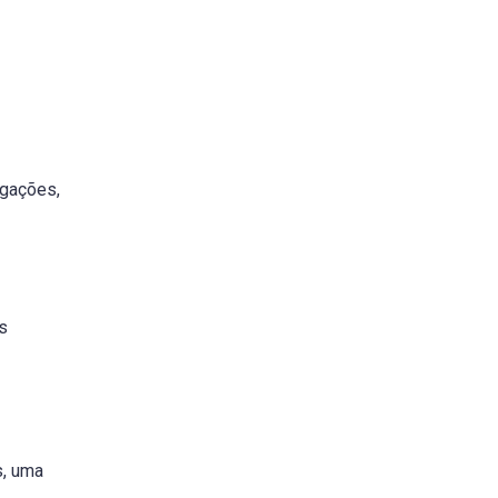
igações,
s
s, uma