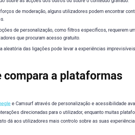
tado sobre as acções dos outros ou sobre o conteúdo gravado.
orços de moderação, alguns utilizadores podem encontrar con
s.
ções de personalização, como filtros específicos, requerem u
izadores que procuram acesso gratuito.
a aleatória das ligações pode levar a experiências imprevisívei
 compara a plataformas
egle
e Camsurf através de personalização e acessibilidade av
nterações direcionadas para o utilizador, enquanto muitas plataf
Isto dá aos utilizadores mais controlo sobre as suas experiênci