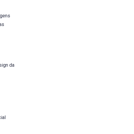
igens
ras
sign da
ial