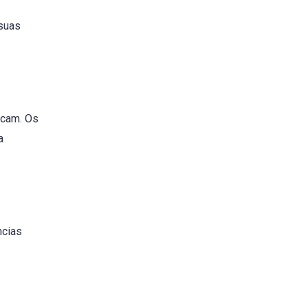
 suas
bcam. Os
a
ncias