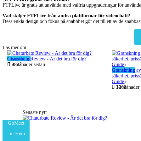
FTFLive är gratis att använda med valfria uppgraderingar för användar
Vad skiljer FTFLive från andra plattformar för videochatt?
Dess enkla design och fokus på snabbhet gör det till ett av de snabbas
Läs mer om
Granskning
Chaturbate Review - Är det bra för dig?
9 månader sedan
2833
Granskning
Granskning av
säkerhet, priss
Guide)
12 månader 
3969
Senaste nytt
GoMeet
Hem