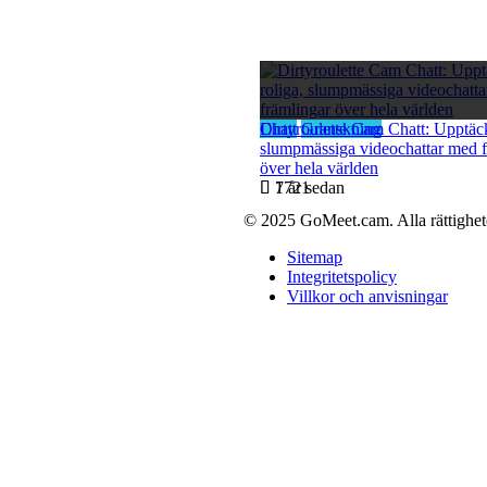
Chatt
Dirtyroulette Cam Chatt: Upptäck
Granskning
slumpmässiga videochattar med f
över hela världen
1 år sedan
7721
© 2025 GoMeet.cam. Alla rättighete
Sitemap
Integritetspolicy
Villkor och anvisningar