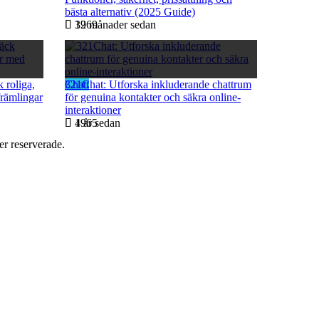
bästa alternativ (2025 Guide)
12 månader sedan
3969
 roliga,
Chatt
321Chat: Utforska inkluderande chattrum
rämlingar
för genuina kontakter och säkra online-
interaktioner
1 år sedan
4965
r reserverade.