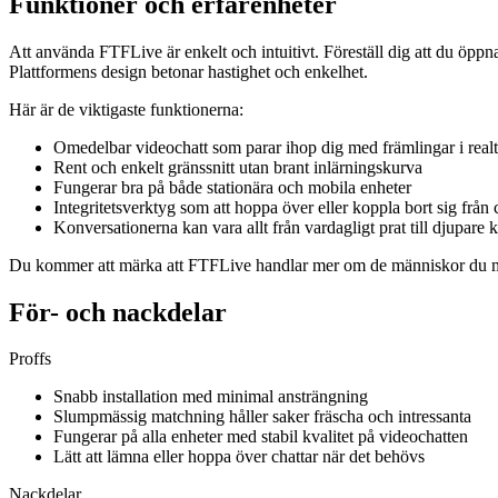
Funktioner och erfarenheter
Att använda FTFLive är enkelt och intuitivt. Föreställ dig att du öp
Plattformens design betonar hastighet och enkelhet.
Här är de viktigaste funktionerna:
Omedelbar videochatt som parar ihop dig med främlingar i realt
Rent och enkelt gränssnitt utan brant inlärningskurva
Fungerar bra på både stationära och mobila enheter
Integritetsverktyg som att hoppa över eller koppla bort sig från 
Konversationerna kan vara allt från vardagligt prat till djupare
Du kommer att märka att FTFLive handlar mer om de människor du möt
För- och nackdelar
Proffs
Snabb installation med minimal ansträngning
Slumpmässig matchning håller saker fräscha och intressanta
Fungerar på alla enheter med stabil kvalitet på videochatten
Lätt att lämna eller hoppa över chattar när det behövs
Nackdelar