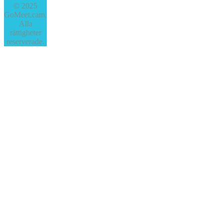
© 2025
GoMeet.cam.
Alla
rättigheter
reserverade.