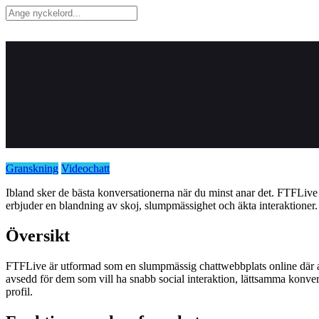
GoMeet
Hem
Granskning
Videochatt
Ibland sker de bästa konversationerna när du minst anar det. FTFLive 
erbjuder en blandning av skoj, slumpmässighet och äkta interaktioner.
Översikt
FTFLive är utformad som en slumpmässig chattwebbplats online där a
avsedd för dem som vill ha snabb social interaktion, lättsamma konvers
profil.