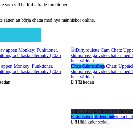
e som vill ha förbättrade funktioner.
te sätten att börja chatta med nya människor online.
Prova FTFLive
 appen Monkey: Funktioner,
Chatt
Dirtyroulette Cam Chatt: Upptäck
Granskning
ättning och bästa alternativ (2025
slumpmässiga videochattar med f
hela världen
sedan
1 år sedan
7721
Granskning
FTFLive plattform för videochatt
Videochatt
11 månader sedan
5102