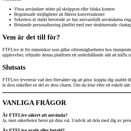
Vissa användare stöter på skräppost eller falska konton
Begränsade möjligheter att filtrera konversationer
Sekretess är starkt beroende av hur ansvarsfullt användarna eng
Bristande personalisering jämfört med mer strukturerade chatta
Vem är det till för?
FTFLive är för människor som gillar oförutsägbarheten hos slumpmäss
upplevelser, erbjuder denna plattform ett underhållande sätt att träffa
Slutsats
FTFLive levererar vad den föresätter sig att göra: koppla dig snabbt 
är dess enkelhet en del av dess charm. Om du letar efter ett enkelt sätt
VANLIGA FRÅGOR
Är FTFLive säkert att använda?
Ja, men säkerheten beror på dina val. Undvik att dela med dig av per
Är FTFLive gratis eller betald?