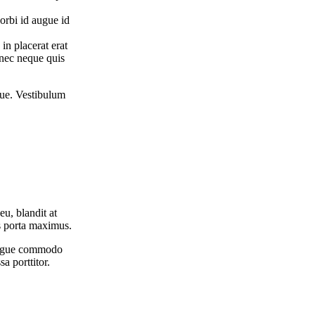
orbi id augue id
in placerat erat
 nec neque quis
que. Vestibulum
eu, blandit at
 porta maximus.
 augue commodo
a porttitor.