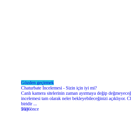
Gözden geçirmek
Chaturbate İncelemesi - Sizin için iyi mi?
Canlı kamera sitelerinin zaman ayırmaya değip değmeyeceği
incelemesi tam olarak neler bekleyebileceğinizi açıklıyor. 
biridir ...
9 ay önce
2836