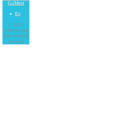
GoMeet
Ev
© 2025
GoMeet.cam.
Tüm Hakları
Saklıdır.