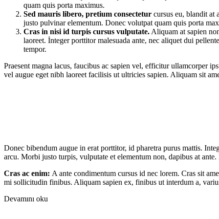
quam quis porta maximus.
Sed mauris libero, pretium consectetur
cursus eu, blandit at 
justo pulvinar elementum. Donec volutpat quam quis porta ma
Cras in nisi id turpis cursus vulputate.
Aliquam at sapien non 
laoreet. İnteger porttitor malesuada ante, nec aliquet dui pelle
tempor.
Praesent magna lacus, faucibus ac sapien vel, efficitur ullamcorper i
vel augue eget nibh laoreet facilisis ut ultricies sapien. Aliquam sit am
Donec bibendum augue in erat porttitor, id pharetra purus mattis. Integ
arcu. Morbi justo turpis, vulputate et elementum non, dapibus at ante
Cras ac enim:
A ante condimentum cursus id nec lorem. Cras sit ame
mi sollicitudin finibus. Aliquam sapien ex, finibus ut interdum a, varius 
Devamını oku