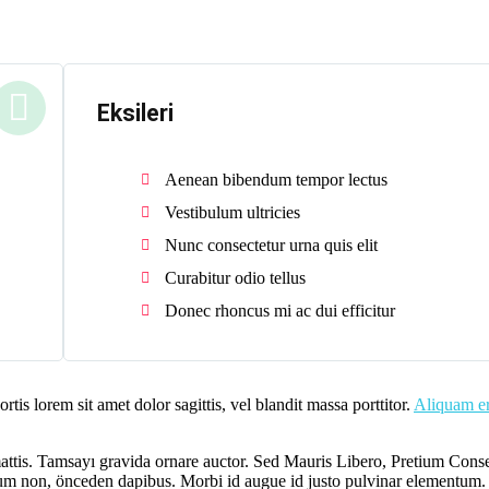
Eksileri
Aenean bibendum tempor lectus
Vestibulum ultricies
Nunc consectetur urna quis elit
Curabitur odio tellus
Donec rhoncus mi ac dui efficitur
rtis lorem sit amet dolor sagittis, vel blandit massa porttitor.
Aliquam er
mattis. Tamsayı gravida ornare auctor. Sed Mauris Libero, Pretium Cons
tum non, önceden dapibus. Morbi id augue id justo pulvinar elementum.