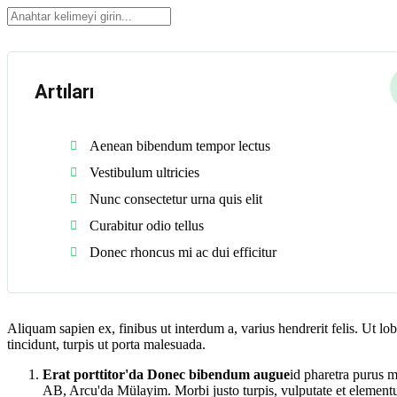
GoMeet
Ev
Artıları
Aenean bibendum tempor lectus
Vestibulum ultricies
Nunc consectetur urna quis elit
Curabitur odio tellus
Donec rhoncus mi ac dui efficitur
Aliquam sapien ex, finibus ut interdum a, varius hendrerit felis. Ut lobo
tincidunt, turpis ut porta malesuada.
Erat porttitor'da Donec bibendum augue
id pharetra purus 
AB, Arcu'da Mülayim. Morbi justo turpis, vulputate et elemen