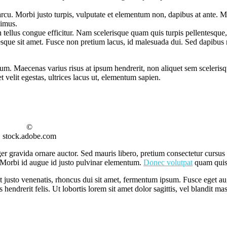
arcu. Morbi justo turpis, vulputate et elementum non, dapibus at ante. M
ximus.
tellus congue efficitur. Nam scelerisque quam quis turpis pellentesque, 
ntesque sit amet. Fusce non pretium lacus, id malesuada dui. Sed dapibus
psum. Maecenas varius risus at ipsum hendrerit, non aliquet sem sceleris
et velit egestas, ultrices lacus ut, elementum sapien.
©
stock.adobe.com
er gravida ornare auctor. Sed mauris libero, pretium consectetur cursus 
. Morbi id augue id justo pulvinar elementum.
Donec volutpat
quam quis
t justo venenatis, rhoncus dui sit amet, fermentum ipsum. Fusce eget
hendrerit felis. Ut lobortis lorem sit amet dolor sagittis, vel blandit mass