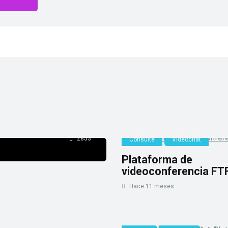
 - ¿Es
e cámaras en vivo
 te explica exactamente
os mayores nombres en ...
2853
Consulte
Videochat
Plataforma de
videoconferencia FT
Hace 11 meses