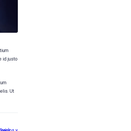
etium
 id justo
ntum
elis. Ut