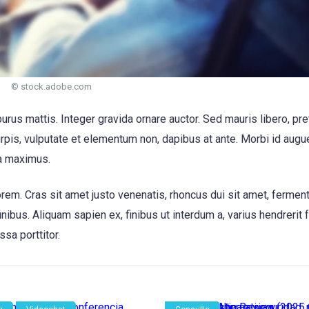
© stock.adobe.com
purus mattis. Integer gravida ornare auctor. Sed mauris libero, pr
urpis, vulputate et elementum non, dapibus at ante. Morbi id augue
a maximus.
em. Cras sit amet justo venenatis, rhoncus dui sit amet, ferme
bus. Aliquam sapien ex, finibus ut interdum a, varius hendrerit f
ssa porttitor.