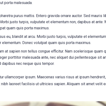
s ut porta malesuada.
 pharetra purus mattis. Entero gravida ornare auctor. Sed mauris li
 Morbi justo turpis, vulputate et elementum non, dapibus at ante. 
tpat quam quis porta maximus.
us eu, blandit at arcu. Morbi justo turpis, vulputate et elementum
inar elementum. Donec volutpat quam quis porta maximus.
m at sapien non tellus congue efficitur. Nam scelerisque quam q
nteger porttitor malesuada ante, nec aliquet dui pellentesque sit a
d dapibus nec neque quis tempor.
itur ullamcorper ipsum. Maecenas varius risus at ipsum hendrerit
ibh laoreet facilisis ut ultricies sapien. Aliquam sit amet velit 