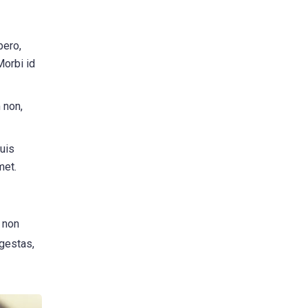
bero,
Morbi id
 non,
uis
met.
, non
egestas,