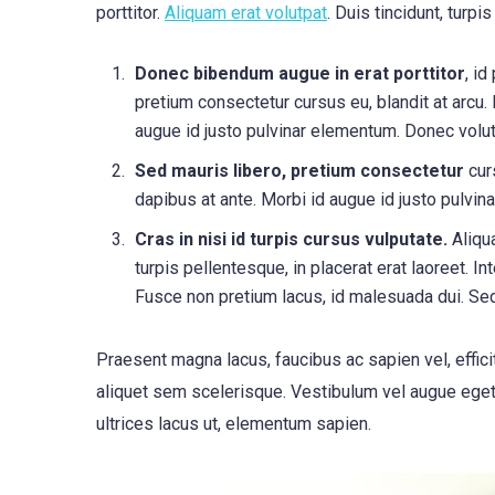
porttitor.
Aliquam erat volutpat
. Duis tincidunt, turpi
Donec bibendum augue in erat porttitor
, id
pretium consectetur cursus eu, blandit at arcu.
augue id justo pulvinar elementum. Donec volu
Sed mauris libero, pretium consectetur
curs
dapibus at ante. Morbi id augue id justo pulv
Cras in nisi id turpis cursus vulputate.
Aliqua
turpis pellentesque, in placerat erat laoreet. I
Fusce non pretium lacus, id malesuada dui. Se
Praesent magna lacus, faucibus ac sapien vel, effic
aliquet sem scelerisque. Vestibulum vel augue eget n
ultrices lacus ut, elementum sapien.