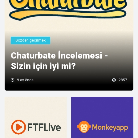
Gözden geçirmek
Chaturbate İncelemesi -
Sizin için iyi mi?
9 ay önce
2857