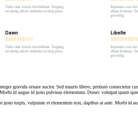
Video date functie beschikbaar. Toegang
Reputatie voor het 
tot dating advies artikelen en blog posts.
alleen hookups. De
geweldig.
Dawn
Libelle
Video date functie beschikbaar. Toegang
Reputatie voor het 
tot dating advies artikelen en blog posts.
alleen hookups. De
geweldig.
 Integer gravida ornare auctor. Sed mauris libero, pretium consectetur cur
e. Morbi id augue id justo pulvinar elementum. Donec volutpat quam qui
bi justo turpis, vulputate et elementum non, dapibus at ante. Morbi id a