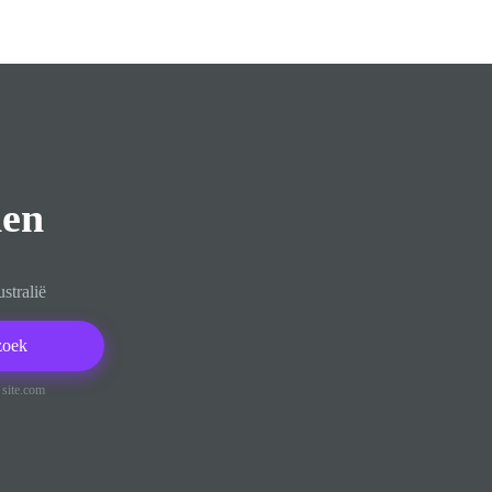
en
stralië
zoek
 site.com