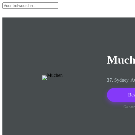
GoMeet
Thuis
Much
37
, Sydney, Au
Be
Ga naar