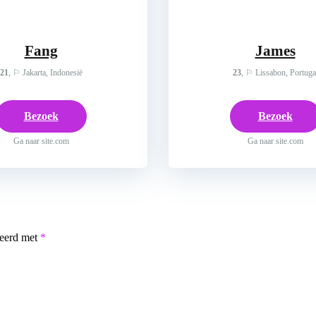
Fang
James
21
, ⚐ Jakarta, Indonesië
23
, ⚐ Lissabon, Portuga
Bezoek
Bezoek
Ga naar site.com
Ga naar site.com
keerd met
*