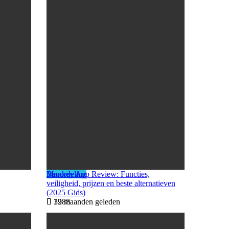
Beoordeling
Monkey App Review: Functies,
veiligheid, prijzen en beste alternatieven
(2025 Gids)
12 maanden geleden
3988