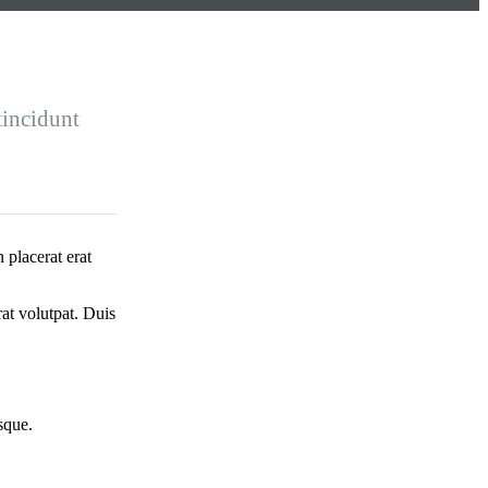
tincidunt
 placerat erat
rat volutpat. Duis
sque.