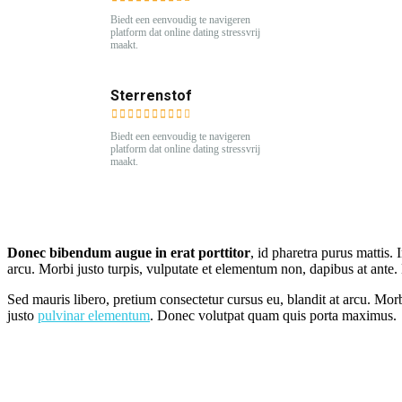
Biedt een eenvoudig te navigeren
platform dat online dating stressvrij
maakt.
Sterrenstof
Biedt een eenvoudig te navigeren
platform dat online dating stressvrij
maakt.
Donec bibendum augue in erat porttitor
, id pharetra purus mattis.
arcu. Morbi justo turpis, vulputate et elementum non, dapibus at ant
Sed mauris libero, pretium consectetur cursus eu, blandit at arcu. Mor
justo
pulvinar elementum
. Donec volutpat quam quis porta maximus.