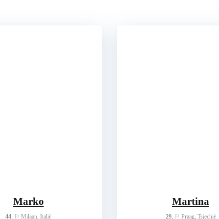
Marko
Martina
44
, ⚐ Milaan, Italië
29
, ⚐ Praag, Tsjechië