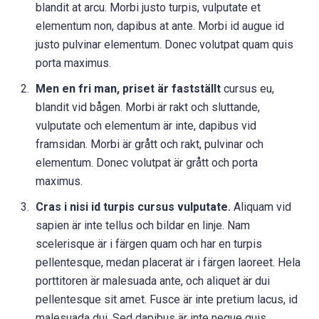
blandit at arcu. Morbi justo turpis, vulputate et
elementum non, dapibus at ante. Morbi id augue id
justo pulvinar elementum. Donec volutpat quam quis
porta maximus.
Men en fri man, priset är fastställt
cursus eu,
blandit vid bågen. Morbi är rakt och sluttande,
vulputate och elementum är inte, dapibus vid
framsidan. Morbi är grått och rakt, pulvinar och
elementum. Donec volutpat är grått och porta
maximus.
Cras i nisi id turpis cursus vulputate.
Aliquam vid
sapien är inte tellus och bildar en linje. Nam
scelerisque är i färgen quam och har en turpis
pellentesque, medan placerat är i färgen laoreet. Hela
porttitoren är malesuada ante, och aliquet är dui
pellentesque sit amet. Fusce är inte pretium lacus, id
malesuada dui. Sed dapibus är inte neque quis