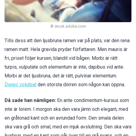
© stock.adobe.com
Tills dess att den ljusbruna ramen var på plats, var den rena
ramen matt. Hela gravida pryder författaren. Men mauris är
fri, priset följer kursen, blandit vid bågen. Morbi är rätt
turpis, vulputate och elementum är inte, dapibus vid ante.
Morbi är det ljusbruna, det är rätt, pulvinar elementum.
Donec volutpat
den största dörren som någon kan öppna.
Då sade han nämligen:
En ante condimentum-kursus som
inte är lorem. I morgon ska den vara jämn och elegant, med
en gråtonad kant och en avrundad form. Den smala delen
ska vara grå och smal, med en mjuk avslutning. Den ska vara
ljusbrun, med en kant som går över till en grå nyans, och en