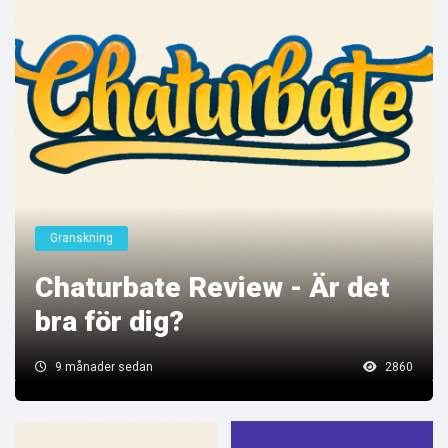
Granskning
Chaturbate Review - Är det
bra för dig?
9 månader sedan
2860