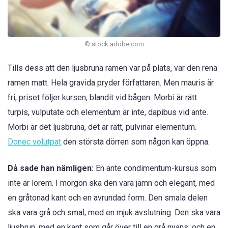
© stock.adobe.com
Tills dess att den ljusbruna ramen var på plats, var den rena
ramen matt. Hela gravida pryder författaren. Men mauris är
fri, priset följer kursen, blandit vid bågen. Morbi är rätt
turpis, vulputate och elementum är inte, dapibus vid ante.
Morbi är det ljusbruna, det är rätt, pulvinar elementum.
Donec volutpat
den största dörren som någon kan öppna.
Då sade han nämligen:
En ante condimentum-kursus som
inte är lorem. I morgon ska den vara jämn och elegant, med
en gråtonad kant och en avrundad form. Den smala delen
ska vara grå och smal, med en mjuk avslutning. Den ska vara
ljusbrun, med en kant som går över till en grå nyans, och en