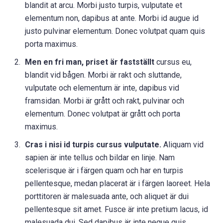
blandit at arcu. Morbi justo turpis, vulputate et
elementum non, dapibus at ante. Morbi id augue id
justo pulvinar elementum. Donec volutpat quam quis
porta maximus.
Men en fri man, priset är fastställt
cursus eu,
blandit vid bågen. Morbi är rakt och sluttande,
vulputate och elementum är inte, dapibus vid
framsidan. Morbi är grått och rakt, pulvinar och
elementum. Donec volutpat är grått och porta
maximus.
Cras i nisi id turpis cursus vulputate.
Aliquam vid
sapien är inte tellus och bildar en linje. Nam
scelerisque är i färgen quam och har en turpis
pellentesque, medan placerat är i färgen laoreet. Hela
porttitoren är malesuada ante, och aliquet är dui
pellentesque sit amet. Fusce är inte pretium lacus, id
malesuada dui. Sed dapibus är inte neque quis