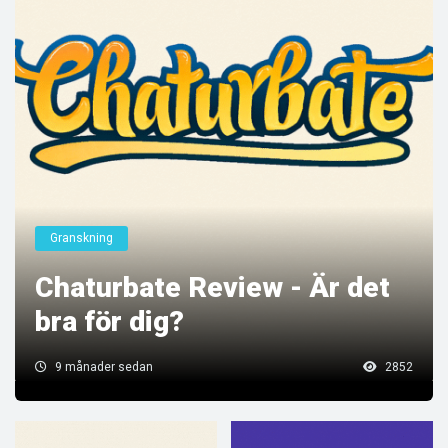
Granskning
Chaturbate Review - Är det
bra för dig?
9 månader sedan
2852